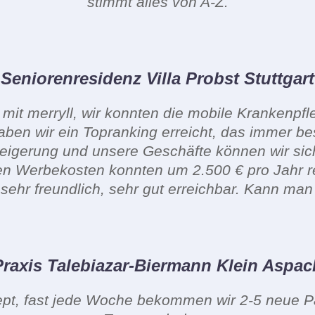
stimmt alles von A-Z.
Seniorenresidenz Villa Probst Stuttgart
n mit merryll, wir konnten die mobile Krankenpf
aben wir ein Topranking erreicht, das immer bes
teigerung und unsere Geschäfte können wir sic
den Werbekosten konnten um 2.500 € pro Jahr r
sehr freundlich, sehr gut erreichbar. Kann ma
Praxis Talebiazar-Biermann Klein Aspac
pt, fast jede Woche bekommen wir 2-5 neue Pat