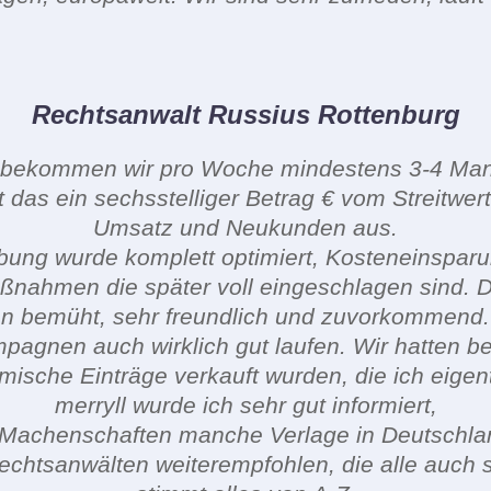
Rechtsanwalt Russius Rottenburg
in, bekommen wir pro Woche mindestens 3-4 Ma
t das ein sechsstelliger Betrag € vom Streitwert
Umsatz und Neukunden aus.
ng wurde komplett optimiert, Kosteneinsparu
Maßnahmen die später voll eingeschlagen sind. D
n bemüht, sehr freundlich und zuvorkommend.
ampagnen auch wirklich gut laufen. Wir hatten b
mische Einträge verkauft wurden, die ich eigentl
merryll wurde ich sehr gut informiert,
d Machenschaften manche Verlage in Deutschla
chtsanwälten weiterempfohlen, die alle auch s