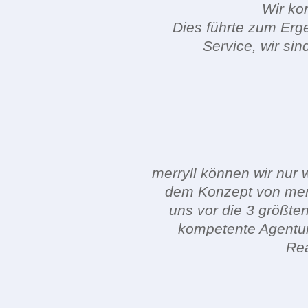
Wir ko
Dies führte zum Erg
Service, wir si
merryll können wir nur 
dem Konzept von mer
uns vor die 3 größte
kompetente Agentur.
Rea