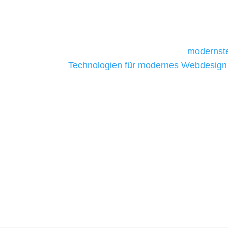
da sie in der Regel nur über begrenzt
daher Tools und Technologien benötigen,
Unternehmen die kostengünstigsten un
liefern. Daher verwenden wir
modernste
Technologien für modernes Webdesign
allen Webprojekten zufriedenzustellen.
Sie haben Fragen zu Ihrem P
07121 / 9294977
info@merryll.de