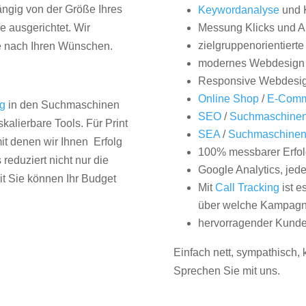
hängig von der Größe Ihres
Keywordanalyse
und 
 ausgerichtet. Wir
Messung Klicks und A
zielgruppenorientiert
e nach Ihren Wünschen.
modernes Webdesign
Responsive Webdesi
Online Shop
/
E-Comm
ng
in den Suchmaschinen
SEO
/
Suchmaschinen
kalierbare Tools. Für Print
SEA
/
Suchmaschine
it denen wir Ihnen Erfolg
100% messbarer Erfol
duziert nicht nur die
Google Analytics, jed
it Sie können Ihr Budget
Mit
Call Tracking
ist e
über welche Kampagne
hervorragender Kunde
Einfach nett, sympathisch,
Sprechen Sie mit uns.