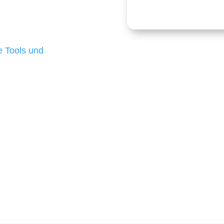
e Budgets verfügen und
 die für ihr
d besten Ergebnisse
 Tools und
, um unsere Kunden in
rojekt?