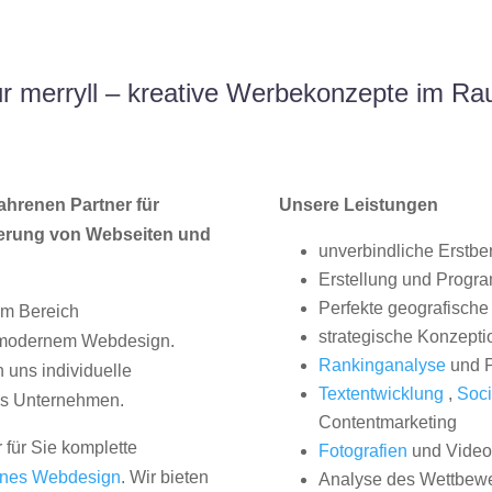
 merryll – kreative Werbekonzepte im R
ahrenen Partner für
Unsere Leistungen
erung von Webseiten und
unverbindliche Erstbe
Erstellung und Progr
Perfekte geografische 
im Bereich
strategische Konzepti
, modernem Webdesign.
Rankinganalyse
und P
uns individuelle
Textentwicklung
,
Soci
hes Unternehmen.
Contentmarketing
 für Sie komplette
Fotografien
und Videos
nes Webdesign
. Wir bieten
Analyse des Wettbew