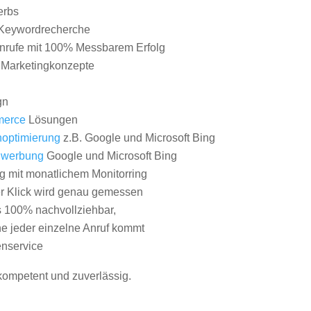
erbs
Keywordrecherche
nrufe mit 100% Messbarem Erfolg
e Marketingkonzepte
gn
erce
Lösungen
optimierung
z.B. Google und Microsoft Bing
nwerbung
Google und Microsoft Bing
g mit monatlichem Monitorring
er Klick wird genau gemessen
s 100% nachvollziehbar,
 jeder einzelne Anruf kommt
nservice
 kompetent und zuverlässig.