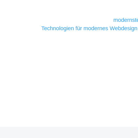
daher Tools und Technologien benötigen,
Unternehmen die kostengünstigsten un
liefern. Daher verwenden wir
modernste
Technologien für modernes Webdesign
allen Webprojekten zufriedenzustellen.
Sie haben Fragen zu Ihrem P
07121 / 9294977
info@merryll.de