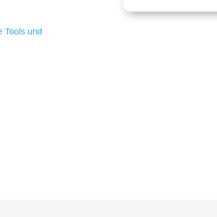
 die für ihr
d besten Ergebnisse
 Tools und
, um unsere Kunden in
rojekt?