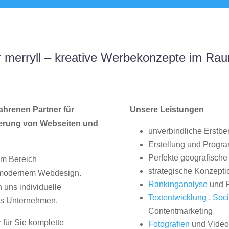
 merryll – kreative Werbekonzepte im Ra
ahrenen Partner für
Unsere Leistungen
erung von Webseiten und
unverbindliche Erstbe
Erstellung und Progr
Perfekte geografische 
im Bereich
strategische Konzepti
, modernem Webdesign.
Rankinganalyse
und P
uns individuelle
Textentwicklung
,
Soci
hes Unternehmen.
Contentmarketing
 für Sie komplette
Fotografien
und Videos