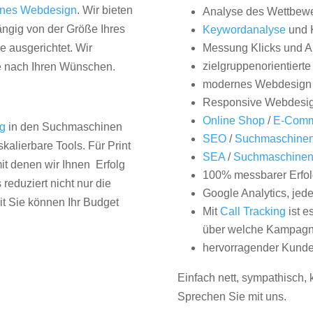
nes Webdesign
. Wir bieten
Analyse des Wettbew
hängig von der Größe Ihres
Keywordanalyse
und 
 ausgerichtet. Wir
Messung Klicks und A
zielgruppenorientiert
e nach Ihren Wünschen.
modernes Webdesign
Responsive Webdesi
Online Shop
/
E-Comm
ng
in den Suchmaschinen
SEO
/
Suchmaschinen
kalierbare Tools. Für Print
SEA
/
Suchmaschine
it denen wir Ihnen Erfolg
100% messbarer Erfol
duziert nicht nur die
Google Analytics, jed
it Sie können Ihr Budget
Mit
Call Tracking
ist e
über welche Kampagne
hervorragender Kunde
Einfach nett, sympathisch,
Sprechen Sie mit uns.