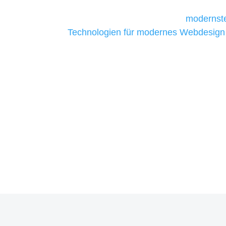
Unternehmen die kostengünstigsten un
liefern. Daher verwenden wir
modernste
Technologien für modernes Webdesign
allen Webprojekten zufriedenzustellen.
Sie haben Fragen zu Ihrem P
07121 / 9294977
info@merryll.de