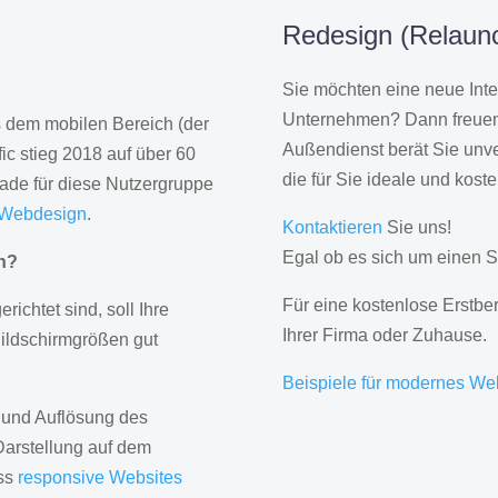
Redesign (Relaunc
Sie möchten eine neue Inte
Unternehmen? Dann freuen 
us dem mobilen Bereich (der
Außendienst berät Sie unve
ic stieg 2018 auf über 60
die für Sie ideale und kost
rade für diese Nutzergruppe
 Webdesign
.
Kontaktieren
Sie uns!
Egal ob es sich um einen S
gn?
Für eine kostenlose Erstbe
erichtet sind, soll Ihre
Ihrer Firma oder Zuhause.
Bildschirmgrößen gut
Beispiele für modernes We
 und Auflösung des
Darstellung auf dem
ass
responsive Websites