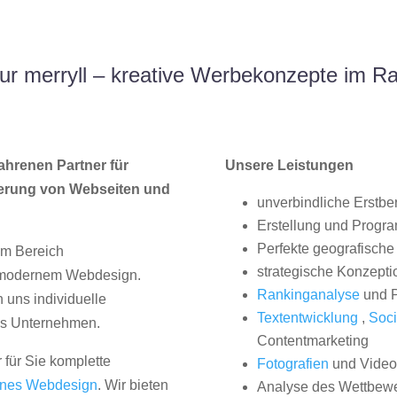
r merryll – kreative Werbekonzepte im R
ahrenen Partner für
Unsere Leistungen
erung von Webseiten und
unverbindliche Erstbe
Erstellung und Progr
Perfekte geografische 
im Bereich
strategische Konzepti
, modernem Webdesign.
Rankinganalyse
und P
uns individuelle
Textentwicklung
,
Soci
hes Unternehmen.
Contentmarketing
 für Sie komplette
Fotografien
und Videos
nes Webdesign
. Wir bieten
Analyse des Wettbew