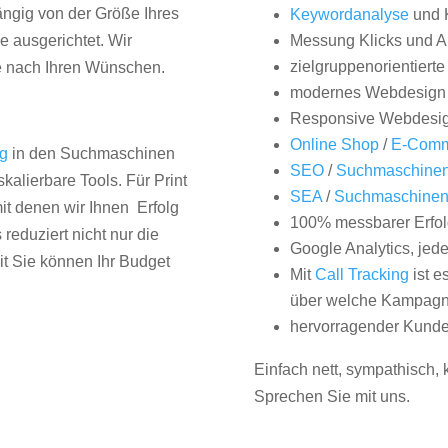
hängig von der Größe Ihres
Keywordanalyse
und 
 ausgerichtet. Wir
Messung Klicks und A
zielgruppenorientiert
e nach Ihren Wünschen.
modernes Webdesign
Responsive Webdesi
Online Shop
/
E-Comm
ng
in den Suchmaschinen
SEO
/
Suchmaschinen
kalierbare Tools. Für Print
SEA
/
Suchmaschine
it denen wir Ihnen Erfolg
100% messbarer Erfol
duziert nicht nur die
Google Analytics, jed
it Sie können Ihr Budget
Mit
Call Tracking
ist e
über welche Kampagne
hervorragender Kunde
Einfach nett, sympathisch,
Sprechen Sie mit uns.