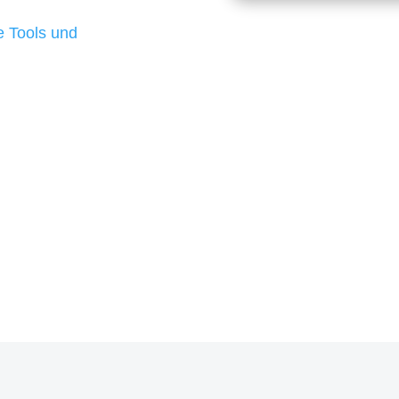
d besten Ergebnisse
 Tools und
, um unsere Kunden in
rojekt?