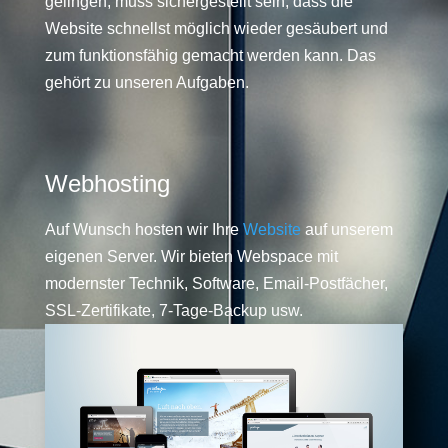
gelingen, muss sichergestellt sein, dass die
Website schnellst möglich wieder gesäubert und
zum funktionsfähig gemacht werden kann. Das
gehört zu unseren Aufgaben.
Webhosting
Auf Wunsch hosten wir Ihre
Website
auf unserem
eigenen Server. Wir bieten Webspace mit
modernster Technik, Software, Email-Postfächer,
SSL-Zertifikate, 7-Tage-Backup usw.