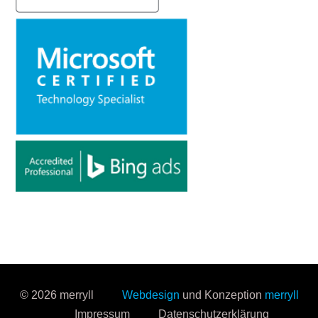
© 2026 merryll
Webdesign
und Konzeption
merryll
Impressum
Datenschutzerklärung