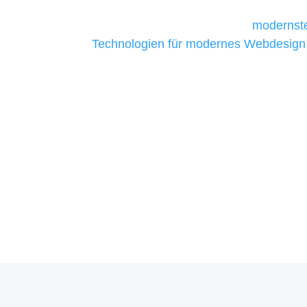
Unternehmen die kostengünstigsten un
liefern. Daher verwenden wir
modernste
Technologien für modernes Webdesign
allen Webprojekten zufriedenzustellen.
Sie haben Fragen zu Ihrem P
07121 / 9294977
info@merryll.de