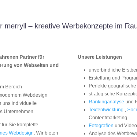
 merryll – kreative Werbekonzepte im R
ahrenen Partner für
Unsere Leistungen
erung von Webseiten und
unverbindliche Erstbe
Erstellung und Progr
Perfekte geografische 
im Bereich
strategische Konzepti
, modernem Webdesign.
Rankinganalyse
und P
uns individuelle
Textentwicklung
,
Soci
hes Unternehmen.
Contentmarketing
 für Sie komplette
Fotografien
und Videos
nes Webdesign
. Wir bieten
Analyse des Wettbew