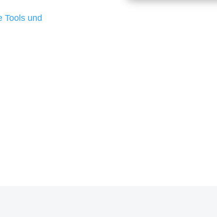
d besten Ergebnisse
 Tools und
, um unsere Kunden in
rojekt?