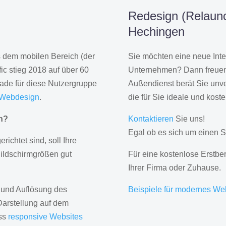
Redesign (Relaunc
Hechingen
us dem mobilen Bereich (der
Sie möchten eine neue Inte
ic stieg 2018 auf über 60
Unternehmen? Dann freuen 
rade für diese Nutzergruppe
Außendienst berät Sie unve
 Webdesign
.
die für Sie ideale und kost
gn?
Kontaktieren
Sie uns!
Egal ob es sich um einen S
erichtet sind, soll Ihre
Bildschirmgrößen gut
Für eine kostenlose Erstbe
Ihrer Firma oder Zuhause.
 und Auflösung des
Beispiele für modernes We
Darstellung auf dem
ass
responsive Websites