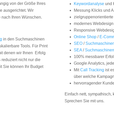
hängig von der Größe Ihres
Keywordanalyse
und 
 ausgerichtet. Wir
Messung Klicks und A
zielgruppenorientiert
e nach Ihren Wünschen.
modernes Webdesign
Responsive Webdesi
Online Shop
/
E-Comm
ng
in den Suchmaschinen
SEO
/
Suchmaschinen
kalierbare Tools. Für Print
SEA
/
Suchmaschine
it denen wir Ihnen Erfolg
100% messbarer Erfol
duziert nicht nur die
Google Analytics, jed
it Sie können Ihr Budget
Mit
Call Tracking
ist e
über welche Kampagne
hervorragender Kunde
Einfach nett, sympathisch,
Sprechen Sie mit uns.