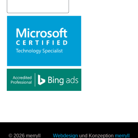
© 2026 merryll
Webdesign
und Konzeption
merryll