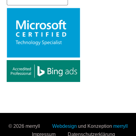
© 2026 merryll
Webdesign
und Konzeption
merryll
Impressum
Datenschutzerklärung