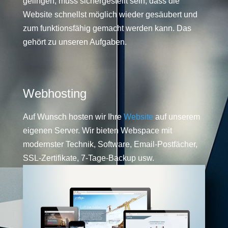
gelingen, muss sichergestellt sein, dass die
Website schnellst möglich wieder gesäubert und
zum funktionsfähig gemacht werden kann. Das
gehört zu unseren Aufgaben.
Webhosting
Auf Wunsch hosten wir Ihre
Website
auf unserem
eigenen Server. Wir bieten Webspace mit
modernster Technik, Software, Email-Postfächer,
SSL-Zertifikate, 7-Tage-Backup usw.