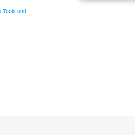
d besten Ergebnisse
 Tools und
, um unsere Kunden in
rojekt?