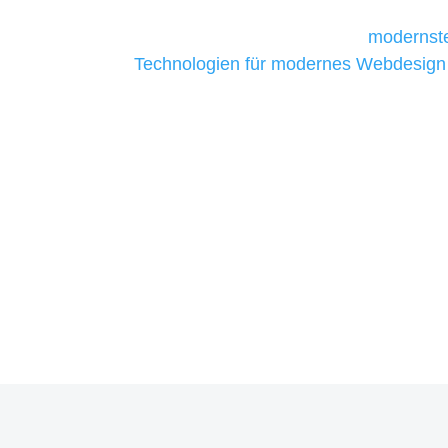
Unternehmen die kostengünstigsten un
liefern. Daher verwenden wir
modernste
Technologien für modernes Webdesign
allen Webprojekten zufriedenzustellen.
Sie haben Fragen zu Ihrem P
07121 / 9294977
info@merryll.de