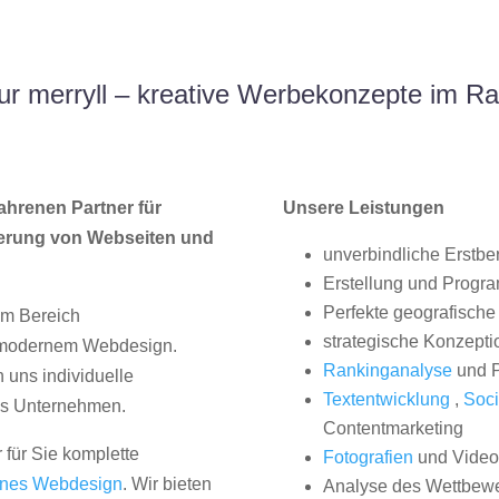
r merryll – kreative Werbekonzepte im Ra
ahrenen Partner für
Unsere Leistungen
erung von Webseiten und
unverbindliche Erstbe
Erstellung und Progr
Perfekte geografische 
im Bereich
strategische Konzepti
, modernem Webdesign.
Rankinganalyse
und P
uns individuelle
Textentwicklung
,
Soci
hes Unternehmen.
Contentmarketing
 für Sie komplette
Fotografien
und Videos
nes Webdesign
. Wir bieten
Analyse des Wettbew