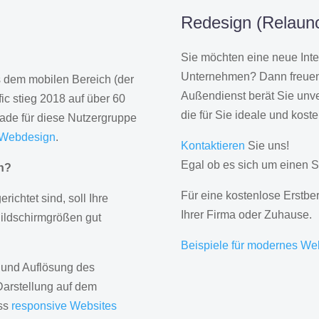
Redesign (Relaunch
Sie möchten eine neue Inte
Unternehmen? Dann freuen 
us dem mobilen Bereich (der
Außendienst berät Sie unve
ic stieg 2018 auf über 60
die für Sie ideale und kost
rade für diese Nutzergruppe
 Webdesign
.
Kontaktieren
Sie uns!
Egal ob es sich um einen S
gn?
Für eine kostenlose Erstbe
erichtet sind, soll Ihre
Ihrer Firma oder Zuhause.
Bildschirmgrößen gut
Beispiele für modernes We
 und Auflösung des
Darstellung auf dem
ass
responsive Websites