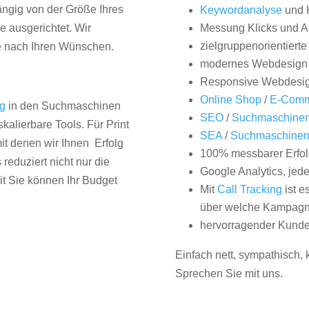
hängig von der Größe Ihres
Keywordanalyse
und 
 ausgerichtet. Wir
Messung Klicks und A
zielgruppenorientiert
e nach Ihren Wünschen.
modernes Webdesign
Responsive Webdesi
Online Shop
/
E-Comm
ng
in den Suchmaschinen
SEO
/
Suchmaschinen
kalierbare Tools. Für Print
SEA
/
Suchmaschine
it denen wir Ihnen Erfolg
100% messbarer Erfol
duziert nicht nur die
Google Analytics, jed
it Sie können Ihr Budget
Mit
Call Tracking
ist e
über welche Kampagne
hervorragender Kunde
Einfach nett, sympathisch,
Sprechen Sie mit uns.