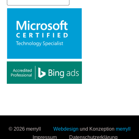
© 2026 merryll
Webdesign
und Konzeption
merryll
Impressum
Datenschutzerklärung