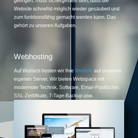
gelingen, muss sichergestellt sein, dass die
Website schnellst möglich wieder gesäubert und
zum funktionsfähig gemacht werden kann. Das
gehört zu unseren Aufgaben.
Webhosting
Auf Wunsch hosten wir Ihre
Website
auf unserem
eigenen Server. Wir bieten Webspace mit
modernster Technik, Software, Email-Postfächer,
SSL-Zertifikate, 7-Tage-Backup usw.