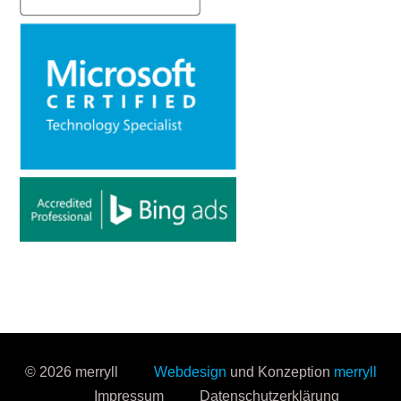
© 2026 merryll
Webdesign
und Konzeption
merryll
Impressum
Datenschutzerklärung