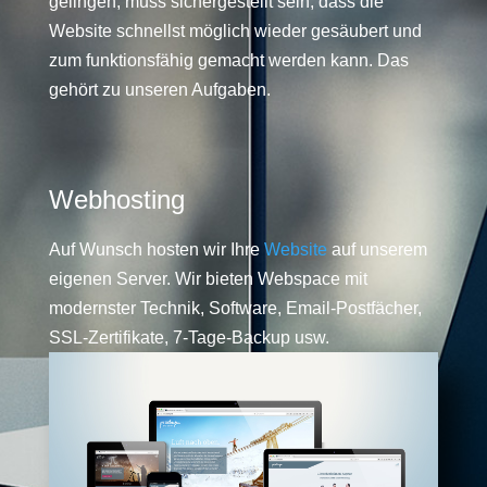
gelingen, muss sichergestellt sein, dass die
Website schnellst möglich wieder gesäubert und
zum funktionsfähig gemacht werden kann. Das
gehört zu unseren Aufgaben.
Webhosting
Auf Wunsch hosten wir Ihre
Website
auf unserem
eigenen Server. Wir bieten Webspace mit
modernster Technik, Software, Email-Postfächer,
SSL-Zertifikate, 7-Tage-Backup usw.