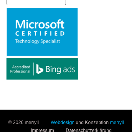
© 2026 merryll
Webdesign
und Konzeption
merryll
Impressum
Datenschutzerklärung