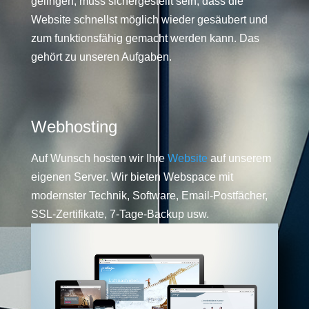
gelingen, muss sichergestellt sein, dass die
Website schnellst möglich wieder gesäubert und
zum funktionsfähig gemacht werden kann. Das
gehört zu unseren Aufgaben.
Webhosting
Auf Wunsch hosten wir Ihre
Website
auf unserem
eigenen Server. Wir bieten Webspace mit
modernster Technik, Software, Email-Postfächer,
SSL-Zertifikate, 7-Tage-Backup usw.