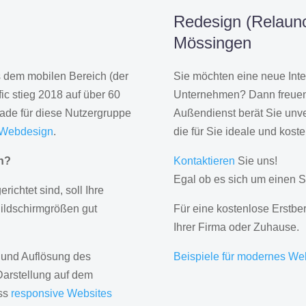
Redesign (Relaunc
Mössingen
us dem mobilen Bereich (der
Sie möchten eine neue Inte
ic stieg 2018 auf über 60
Unternehmen? Dann freuen 
rade für diese Nutzergruppe
Außendienst berät Sie unve
 Webdesign
.
die für Sie ideale und kost
gn?
Kontaktieren
Sie uns!
Egal ob es sich um einen S
erichtet sind, soll Ihre
Bildschirmgrößen gut
Für eine kostenlose Erstbe
Ihrer Firma oder Zuhause.
 und Auflösung des
Beispiele für modernes We
Darstellung auf dem
ass
responsive Websites