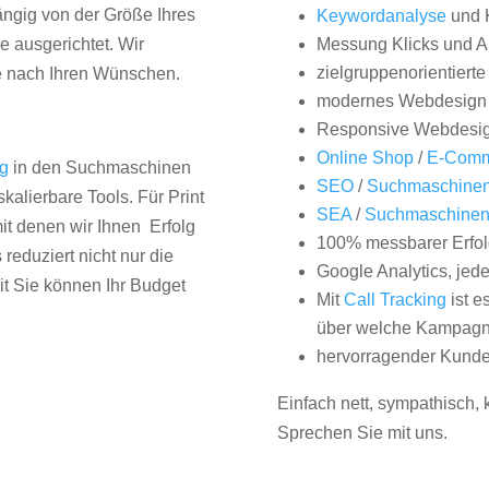
hängig von der Größe Ihres
Keywordanalyse
und 
 ausgerichtet. Wir
Messung Klicks und A
zielgruppenorientiert
e nach Ihren Wünschen.
modernes Webdesign
Responsive Webdesi
Online Shop
/
E-Comm
ng
in den Suchmaschinen
SEO
/
Suchmaschinen
kalierbare Tools. Für Print
SEA
/
Suchmaschine
it denen wir Ihnen Erfolg
100% messbarer Erfol
duziert nicht nur die
Google Analytics, jed
it Sie können Ihr Budget
Mit
Call Tracking
ist e
über welche Kampagne
hervorragender Kunde
Einfach nett, sympathisch,
Sprechen Sie mit uns.