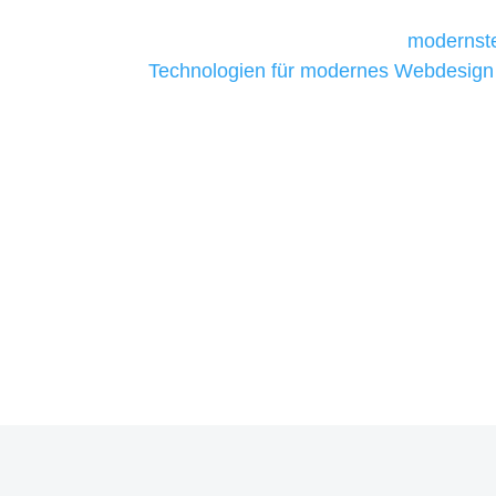
Unternehmen die kostengünstigsten un
liefern. Daher verwenden wir
modernste
Technologien für modernes Webdesign
allen Webprojekten zufriedenzustellen.
Sie haben Fragen zu Ihrem P
07121 / 9294977
info@merryll.de