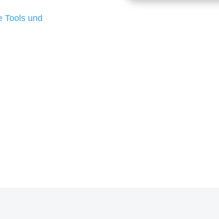
d besten Ergebnisse
 Tools und
, um unsere Kunden in
rojekt?