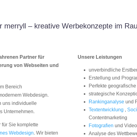
 merryll – kreative Werbekonzepte im R
ahrenen Partner für
Unsere Leistungen
erung von Webseiten und
unverbindliche Erstbe
Erstellung und Progr
Perfekte geografische 
im Bereich
strategische Konzepti
, modernem Webdesign.
Rankinganalyse
und P
uns individuelle
Textentwicklung
,
Soci
hes Unternehmen.
Contentmarketing
 für Sie komplette
Fotografien
und Videos
nes Webdesign
. Wir bieten
Analyse des Wettbew