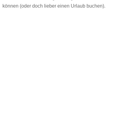
können (oder doch lieber einen Urlaub buchen).
Unsere Kunden
Wir lieben es, unseren Kunden beim Aufbau und
Wachstum ihrer Unternehmen zu helfen. Unsere
Kunden sind kleine und mittelständische
Unternehmen. Ein Großteil unserer Kunden aus
Baden-Württemberg ist uns seit mehr als 10 Jahren
treu – ein Zeichen dafür, dass wir ehrlich sind und
einen langfristigen Kundenservice bieten.