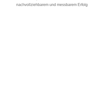
nachvollziehbarem und messbarem Erfolg
Sie möchten mehr Informationen?
Rufen Sie uns an und sprechen
Sie mit uns.
07121 / 9294977
info@merryll.de