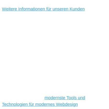
Weitere Informationen für unseren Kunden
Unsere Werkzeuge und Technologien
Die Auswahl relevanter Tools und Technologien ist für
kleine und mittelständische Unternehmen besonders
anspruchsvoll, da sie in der Regel nur über begrenzte
Budgets verfügen und daher Tools und Technologien
benötigen, die für ihr Unternehmen die
kostengünstigsten und besten Ergebnisse liefern.
Daher verwenden wir
modernste Tools und
Technologien für modernes Webdesign
, um unsere