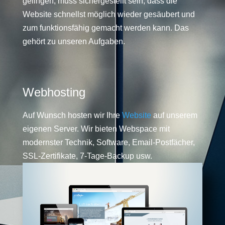
gelingen, muss sichergestellt sein, dass die
Website schnellst möglich wieder gesäubert und
zum funktionsfähig gemacht werden kann. Das
gehört zu unseren Aufgaben.
Webhosting
Auf Wunsch hosten wir Ihre
Website
auf unserem
eigenen Server. Wir bieten Webspace mit
modernster Technik, Software, Email-Postfächer,
SSL-Zertifikate, 7-Tage-Backup usw.