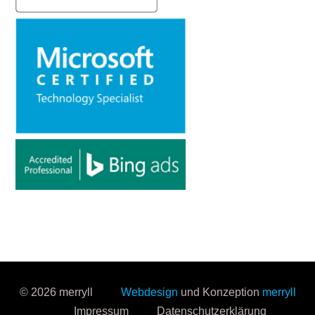
© 2026 merryll
Webdesign
und Konzeption
merryll
Impressum
Datenschutzerklärung