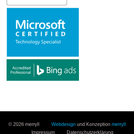
© 2026 merryll
Webdesign
und Konzeption
merryll
Impressum
Datenschutzerklärung