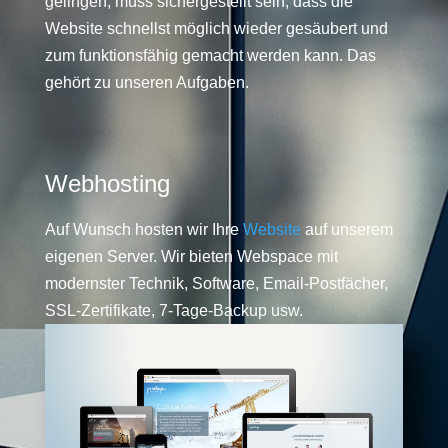
gelingen, muss sichergestellt sein, dass die
Website schnellst möglich wieder gesäubert und
zum funktionsfähig gemacht werden kann. Das
gehört zu unseren Aufgaben.
Webhosting
Auf Wunsch hosten wir Ihre
Website
auf unserem
eigenen Server. Wir bieten Webspace mit
modernster Technik, Software, Email-Postfächer,
SSL-Zertifikate, 7-Tage-Backup usw.