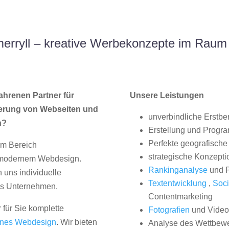
erryll – kreative Werbekonzepte im Rau
ahrenen Partner für
Unsere Leistungen
erung von Webseiten und
unverbindliche Erstbe
n?
Erstellung und Progr
Perfekte geografische 
im Bereich
strategische Konzepti
, modernem Webdesign.
Rankinganalyse
und P
uns individuelle
Textentwicklung
,
Soci
hes Unternehmen.
Contentmarketing
 für Sie komplette
Fotografien
und Videos
nes Webdesign
. Wir bieten
Analyse des Wettbew