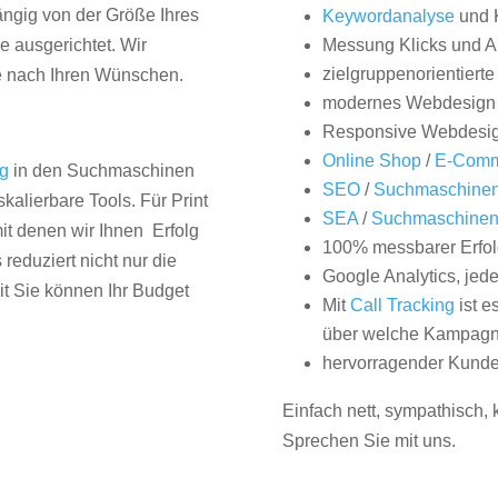
hängig von der Größe Ihres
Keywordanalyse
und 
 ausgerichtet. Wir
Messung Klicks und A
zielgruppenorientiert
e nach Ihren Wünschen.
modernes Webdesign
Responsive Webdesi
Online Shop
/
E-Comm
ng
in den Suchmaschinen
SEO
/
Suchmaschinen
kalierbare Tools. Für Print
SEA
/
Suchmaschine
it denen wir Ihnen Erfolg
100% messbarer Erfol
duziert nicht nur die
Google Analytics, jed
it Sie können Ihr Budget
Mit
Call Tracking
ist e
über welche Kampagne
hervorragender Kunde
Einfach nett, sympathisch,
Sprechen Sie mit uns.