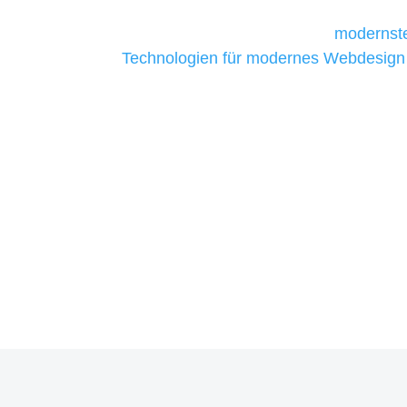
Unternehmen die kostengünstigsten un
liefern. Daher verwenden wir
modernste
Technologien für modernes Webdesign
allen Webprojekten zufriedenzustellen.
Sie haben Fragen zu Ihrem P
07121 / 9294977
info@merryll.de