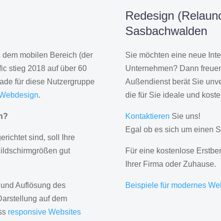
Redesign (Relaunc
Sasbachwalden
us dem mobilen Bereich (der
Sie möchten eine neue Inte
ic stieg 2018 auf über 60
Unternehmen? Dann freuen 
rade für diese Nutzergruppe
Außendienst berät Sie unve
 Webdesign
.
die für Sie ideale und kost
gn?
Kontaktieren
Sie uns!
Egal ob es sich um einen S
erichtet sind, soll Ihre
Bildschirmgrößen gut
Für eine kostenlose Erstbe
Ihrer Firma oder Zuhause.
 und Auflösung des
Beispiele für modernes We
Darstellung auf dem
ass
responsive Websites