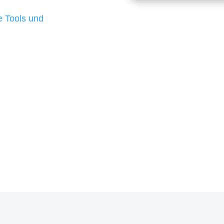
d besten Ergebnisse
 Tools und
, um unsere Kunden in
rojekt?