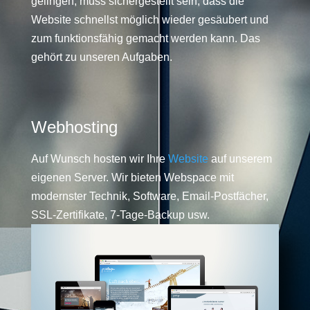
gelingen, muss sichergestellt sein, dass die
Website schnellst möglich wieder gesäubert und
zum funktionsfähig gemacht werden kann. Das
gehört zu unseren Aufgaben.
Webhosting
Auf Wunsch hosten wir Ihre
Website
auf unserem
eigenen Server. Wir bieten Webspace mit
modernster Technik, Software, Email-Postfächer,
SSL-Zertifikate, 7-Tage-Backup usw.