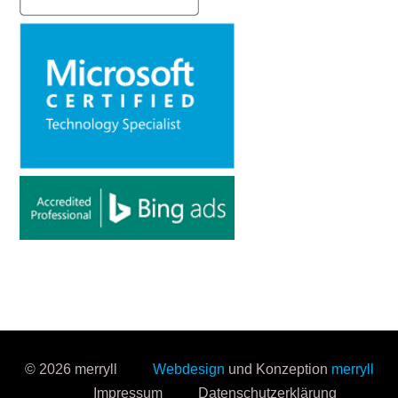
© 2026 merryll
Webdesign
und Konzeption
merryll
Impressum
Datenschutzerklärung