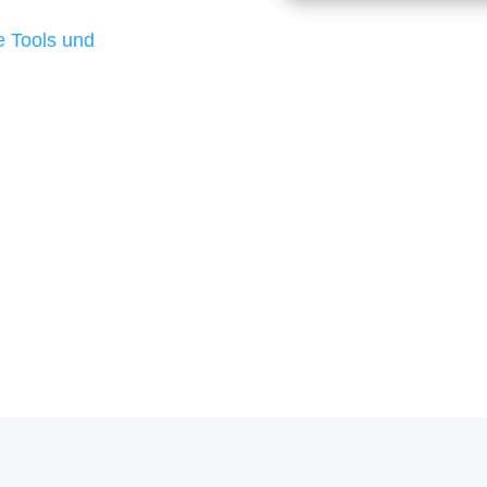
d besten Ergebnisse
 Tools und
, um unsere Kunden in
rojekt?