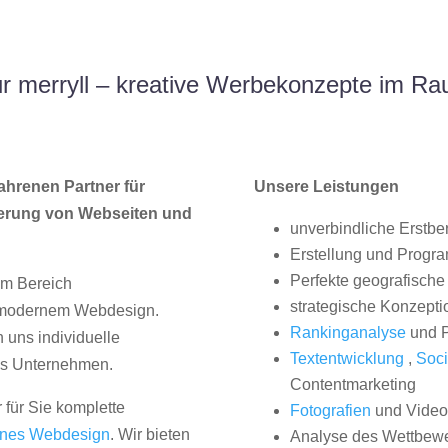
 merryll – kreative Werbekonzepte im R
ahrenen Partner für
Unsere Leistungen
erung von Webseiten und
unverbindliche Erstbe
Erstellung und Progr
Perfekte geografische 
im Bereich
strategische Konzepti
, modernem Webdesign.
Rankinganalyse
und P
uns individuelle
Textentwicklung
,
Soci
hes Unternehmen.
Contentmarketing
 für Sie komplette
Fotografien
und Videos
nes Webdesign
. Wir bieten
Analyse des Wettbew