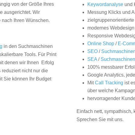
hängig von der Größe Ihres
Keywordanalyse
und 
 ausgerichtet. Wir
Messung Klicks und A
zielgruppenorientiert
e nach Ihren Wünschen.
modernes Webdesign
Responsive Webdesi
Online Shop
/
E-Comm
ng
in den Suchmaschinen
SEO
/
Suchmaschinen
kalierbare Tools. Für Print
SEA
/
Suchmaschine
it denen wir Ihnen Erfolg
100% messbarer Erfol
duziert nicht nur die
Google Analytics, jed
it Sie können Ihr Budget
Mit
Call Tracking
ist e
über welche Kampagne
hervorragender Kunde
Einfach nett, sympathisch,
Sprechen Sie mit uns.