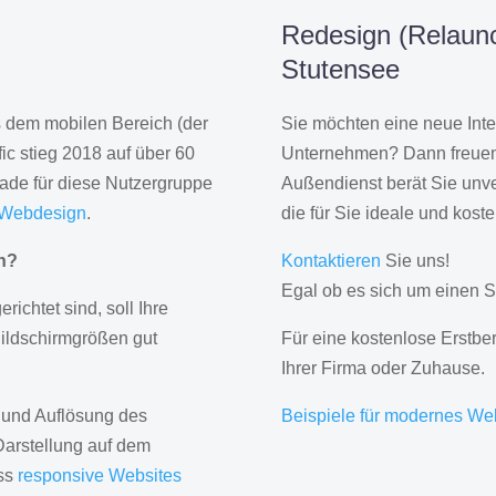
Redesign (Relaunc
Stutensee
us dem mobilen Bereich (der
Sie möchten eine neue Inte
ic stieg 2018 auf über 60
Unternehmen? Dann freuen 
rade für diese Nutzergruppe
Außendienst berät Sie unve
 Webdesign
.
die für Sie ideale und kost
gn?
Kontaktieren
Sie uns!
Egal ob es sich um einen S
erichtet sind, soll Ihre
Bildschirmgrößen gut
Für eine kostenlose Erstbe
Ihrer Firma oder Zuhause.
 und Auflösung des
Beispiele für modernes We
Darstellung auf dem
ass
responsive Websites