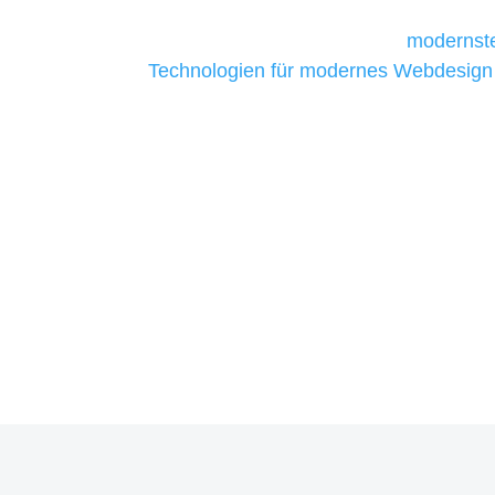
Unternehmen die kostengünstigsten un
liefern. Daher verwenden wir
modernste
Technologien für modernes Webdesign
allen Webprojekten zufriedenzustellen.
Sie haben Fragen zu Ihrem P
07121 / 9294977
info@merryll.de