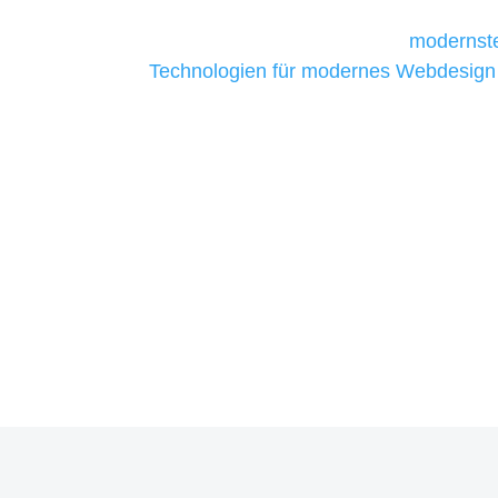
Unternehmen die kostengünstigsten un
liefern. Daher verwenden wir
modernste
Technologien für modernes Webdesign
allen Webprojekten zufriedenzustellen.
Sie haben Fragen zu Ihrem P
07121 / 9294977
info@merryll.de