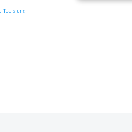
d besten Ergebnisse
 Tools und
, um unsere Kunden in
rojekt?