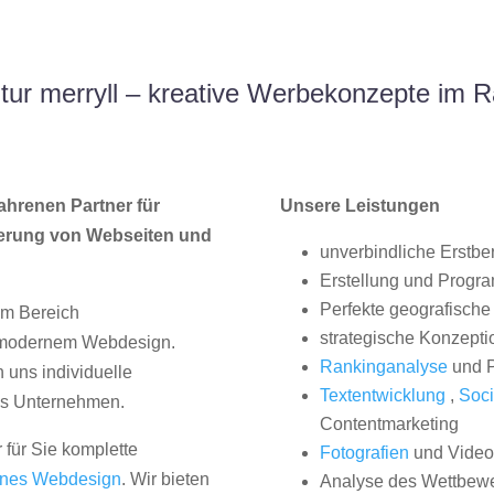
ur merryll – kreative Werbekonzepte im
ahrenen Partner für
Unsere Leistungen
erung von Webseiten und
unverbindliche Erstbe
Erstellung und Progr
Perfekte geografische 
im Bereich
strategische Konzepti
, modernem Webdesign.
Rankinganalyse
und P
uns individuelle
Textentwicklung
,
Soci
hes Unternehmen.
Contentmarketing
 für Sie komplette
Fotografien
und Videos
nes Webdesign
. Wir bieten
Analyse des Wettbew