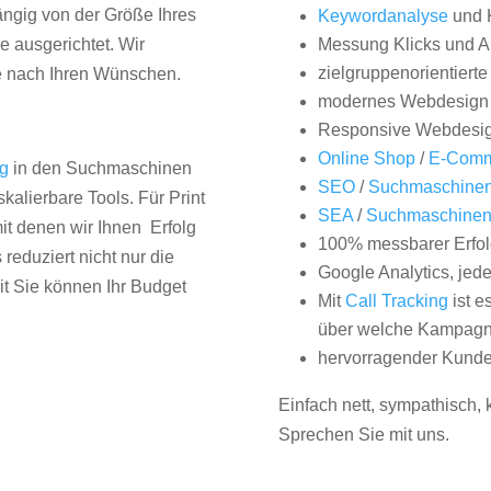
hängig von der Größe Ihres
Keywordanalyse
und 
 ausgerichtet. Wir
Messung Klicks und A
zielgruppenorientiert
e nach Ihren Wünschen.
modernes Webdesign
Responsive Webdesi
Online Shop
/
E-Comm
ng
in den Suchmaschinen
SEO
/
Suchmaschinen
kalierbare Tools. Für Print
SEA
/
Suchmaschine
it denen wir Ihnen Erfolg
100% messbarer Erfol
duziert nicht nur die
Google Analytics, jed
it Sie können Ihr Budget
Mit
Call Tracking
ist e
über welche Kampagne
hervorragender Kunde
Einfach nett, sympathisch,
Sprechen Sie mit uns.