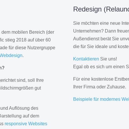
Redesign (Relaunc
Sie möchten eine neue Inte
Unternehmen? Dann freuen 
us dem mobilen Bereich (der
Außendienst berät Sie unve
ic stieg 2018 auf über 60
die für Sie ideale und kost
rade für diese Nutzergruppe
 Webdesign
.
Kontaktieren
Sie uns!
Egal ob es sich um einen S
gn?
Für eine kostenlose Erstbe
erichtet sind, soll Ihre
Ihrer Firma oder Zuhause.
Bildschirmgrößen gut
Beispiele für modernes We
 und Auflösung des
Darstellung auf dem
ass
responsive Websites