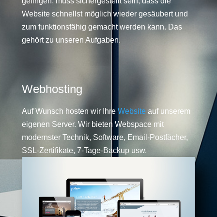
gelingen, muss sichergestellt sein, dass die
Website schnellst möglich wieder gesäubert und
zum funktionsfähig gemacht werden kann. Das
gehört zu unseren Aufgaben.
Webhosting
Auf Wunsch hosten wir Ihre
Website
auf unserem
eigenen Server. Wir bieten Webspace mit
modernster Technik, Software, Email-Postfächer,
SSL-Zertifikate, 7-Tage-Backup usw.