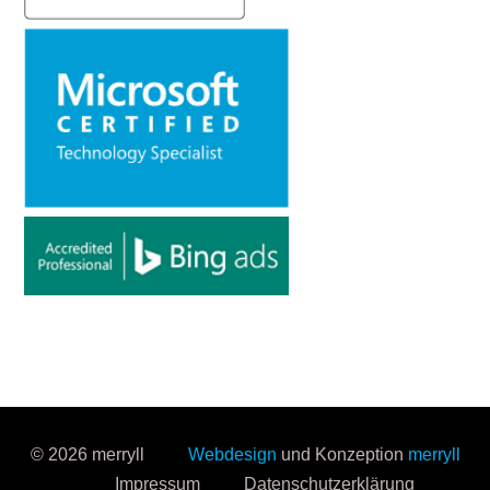
© 2026 merryll
Webdesign
und Konzeption
merryll
Impressum
Datenschutzerklärung