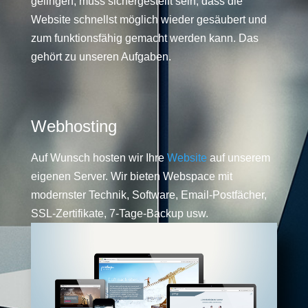
gelingen, muss sichergestellt sein, dass die
Website schnellst möglich wieder gesäubert und
zum funktionsfähig gemacht werden kann. Das
gehört zu unseren Aufgaben.
Webhosting
Auf Wunsch hosten wir Ihre
Website
auf unserem
eigenen Server. Wir bieten Webspace mit
modernster Technik, Software, Email-Postfächer,
SSL-Zertifikate, 7-Tage-Backup usw.