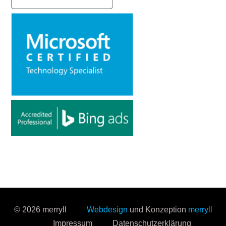
© 2026 merryll
Webdesign
und Konzeption
merryll
Impressum
Datenschutzerklärung