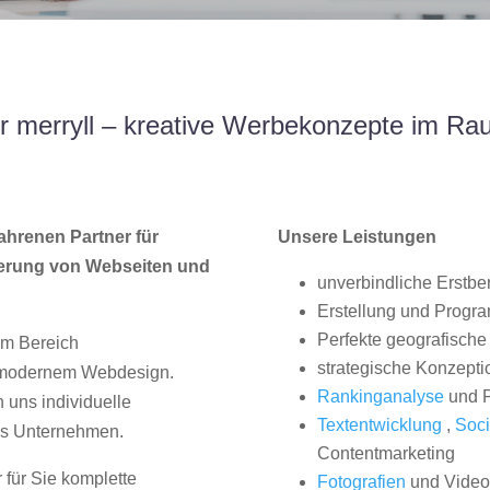
 merryll – kreative Werbekonzepte im Ra
ahrenen Partner für
Unsere Leistungen
erung von Webseiten und
unverbindliche Erstbe
Erstellung und Progr
Perfekte geografische 
im Bereich
strategische Konzepti
, modernem Webdesign.
Rankinganalyse
und P
uns individuelle
Textentwicklung
,
Soci
hes Unternehmen.
Contentmarketing
 für Sie komplette
Fotografien
und Videos