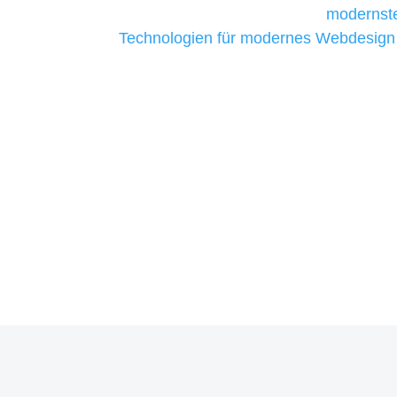
liefern. Daher verwenden wir
modernste
Technologien für modernes Webdesign
allen Webprojekten zufriedenzustellen.
Sie haben Fragen zu Ihrem P
07121 / 9294977
info@merryll.de