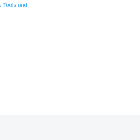
 Tools und
, um unsere Kunden in
rojekt?