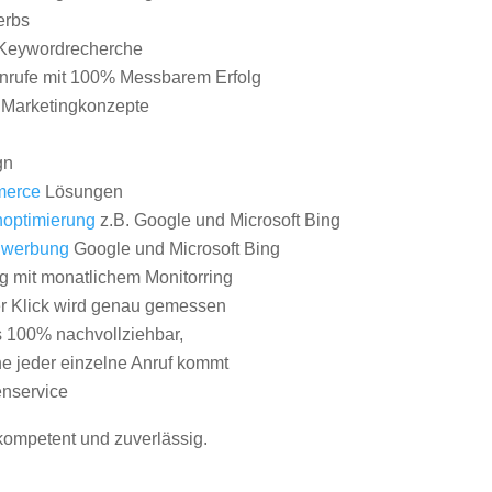
erbs
Keywordrecherche
nrufe mit 100% Messbarem Erfolg
e Marketingkonzepte
gn
erce
Lösungen
optimierung
z.B. Google und Microsoft Bing
nwerbung
Google und Microsoft Bing
g mit monatlichem Monitorring
er Klick wird genau gemessen
s 100% nachvollziehbar,
 jeder einzelne Anruf kommt
nservice
 kompetent und zuverlässig.