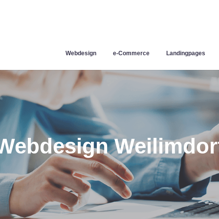
Webdesign
e-Commerce
Landingpages
Webdesign Weilimdor