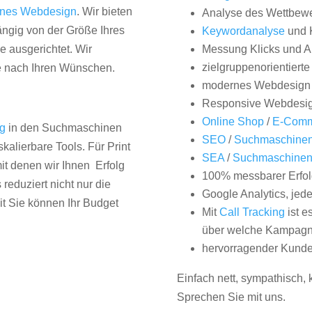
nes Webdesign
. Wir bieten
Analyse des Wettbew
hängig von der Größe Ihres
Keywordanalyse
und 
 ausgerichtet. Wir
Messung Klicks und A
zielgruppenorientiert
e nach Ihren Wünschen.
modernes Webdesign
Responsive Webdesi
Online Shop
/
E-Comm
ng
in den Suchmaschinen
SEO
/
Suchmaschinen
kalierbare Tools. Für Print
SEA
/
Suchmaschine
it denen wir Ihnen Erfolg
100% messbarer Erfol
duziert nicht nur die
Google Analytics, jed
it Sie können Ihr Budget
Mit
Call Tracking
ist e
über welche Kampagne
hervorragender Kunde
Einfach nett, sympathisch,
Sprechen Sie mit uns.