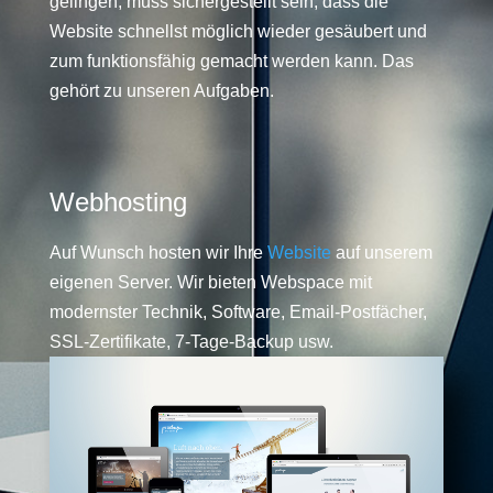
gelingen, muss sichergestellt sein, dass die
Website schnellst möglich wieder gesäubert und
zum funktionsfähig gemacht werden kann. Das
gehört zu unseren Aufgaben.
Webhosting
Auf Wunsch hosten wir Ihre
Website
auf unserem
eigenen Server. Wir bieten Webspace mit
modernster Technik, Software, Email-Postfächer,
SSL-Zertifikate, 7-Tage-Backup usw.