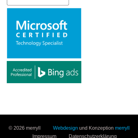
© 2026 merryll
Webdesign
und Konzeption
merryll
Impressum
Datenschutzerklärung